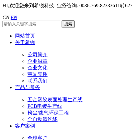
HI,欢迎您来到希锐科技!
业务咨询: 0086-769-82333611转627
CN
EN
网站首页
关于希锐
公司简介
企业沿革
企业文化
荣誉资质
联系我们
产品与服务
五金塑胶表面处理生产线
PCB电镀生产线
粉尘/废气环保工程
全自动清洗线
客户案例
全球客户