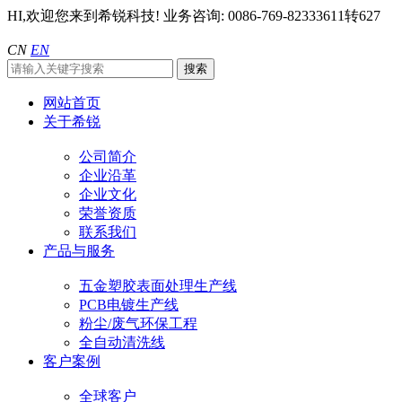
HI,欢迎您来到希锐科技!
业务咨询: 0086-769-82333611转627
CN
EN
网站首页
关于希锐
公司简介
企业沿革
企业文化
荣誉资质
联系我们
产品与服务
五金塑胶表面处理生产线
PCB电镀生产线
粉尘/废气环保工程
全自动清洗线
客户案例
全球客户