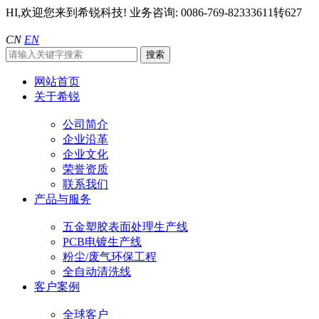
HI,欢迎您来到希锐科技!
业务咨询: 0086-769-82333611转627
CN
EN
网站首页
关于希锐
公司简介
企业沿革
企业文化
荣誉资质
联系我们
产品与服务
五金塑胶表面处理生产线
PCB电镀生产线
粉尘/废气环保工程
全自动清洗线
客户案例
全球客户