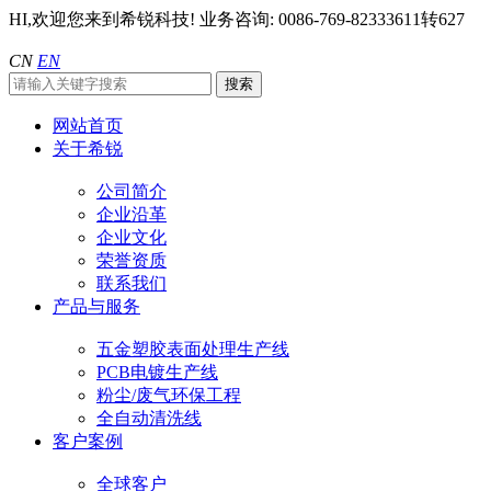
HI,欢迎您来到希锐科技!
业务咨询: 0086-769-82333611转627
CN
EN
网站首页
关于希锐
公司简介
企业沿革
企业文化
荣誉资质
联系我们
产品与服务
五金塑胶表面处理生产线
PCB电镀生产线
粉尘/废气环保工程
全自动清洗线
客户案例
全球客户