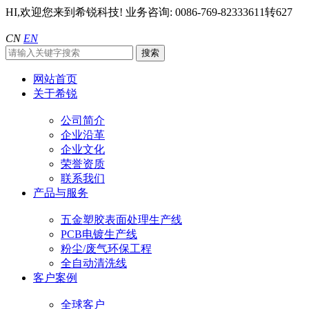
HI,欢迎您来到希锐科技!
业务咨询: 0086-769-82333611转627
CN
EN
网站首页
关于希锐
公司简介
企业沿革
企业文化
荣誉资质
联系我们
产品与服务
五金塑胶表面处理生产线
PCB电镀生产线
粉尘/废气环保工程
全自动清洗线
客户案例
全球客户