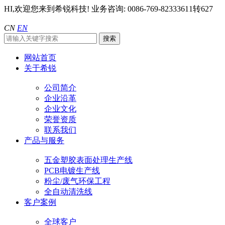
HI,欢迎您来到希锐科技!
业务咨询: 0086-769-82333611转627
CN
EN
网站首页
关于希锐
公司简介
企业沿革
企业文化
荣誉资质
联系我们
产品与服务
五金塑胶表面处理生产线
PCB电镀生产线
粉尘/废气环保工程
全自动清洗线
客户案例
全球客户