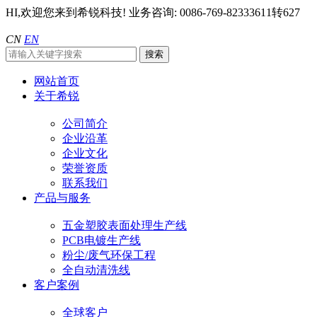
HI,欢迎您来到希锐科技!
业务咨询: 0086-769-82333611转627
CN
EN
网站首页
关于希锐
公司简介
企业沿革
企业文化
荣誉资质
联系我们
产品与服务
五金塑胶表面处理生产线
PCB电镀生产线
粉尘/废气环保工程
全自动清洗线
客户案例
全球客户